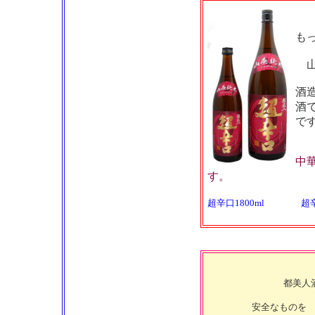
も
山
酒
酒
で
中
す。
超辛口1800ml
超
都美人
安全なものを