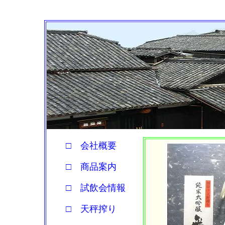
□ 会社概要
□ 商品案内
□ 試飲会情報
□ 天秤搾り